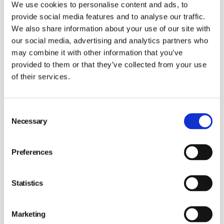
We use cookies to personalise content and ads, to
provide social media features and to analyse our traffic.
Långsiktigt incitamentsprogram
We also share information about your use of our site with
our social media, advertising and analytics partners who
Årsstämman beslutade, i enlighet med styrelsens
may combine it with other information that you’ve
förslag, att anta ett långsiktigt incitamentsprogram för
provided to them or that they’ve collected from your use
vissa nuvarande och framtida nyckelpersoner,
of their services.
anställda och konsulter i Vimian, totalt 115 personer.
Incitamentsprogrammet innefattar emission av högst
Consent
5 800 000 teckningsoptioner med rätt att teckna
Necessary
Selection
5 800 000 nya aktier i bolaget.
Preferences
Emissionsbemyndigande
Årsstämman beslutade, i enlighet med styrelsens
Statistics
förslag, att bemyndiga styrelsen att, vid ett eller flera
tillfällen före nästa årsstämma, med eller utan
Marketing
avvikelse från aktieägarnas företrädesrätt, besluta om