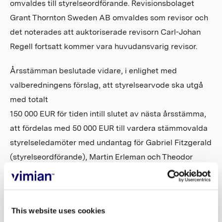
omvaldes till styrelseordförande. Revisionsbolaget
Grant Thornton Sweden AB omvaldes som revisor och
det noterades att auktoriserade revisorn Carl-Johan
Regell fortsatt kommer vara huvudansvarig revisor.
Årsstämman beslutade vidare, i enlighet med
valberedningens förslag, att styrelsearvode ska utgå
med totalt
150 000 EUR för tiden intill slutet av nästa årsstämma,
att fördelas med 50 000 EUR till vardera stämmovalda
styrelseledamöter med undantag för Gabriel Fitzgerald
(styrelseordförande), Martin Erleman och Theodor
Bonnier som avstod från styrelsearvode. Årsstämman
beslutade även, i enlighet med valberedningens
förslag, att revisorsarvode ska utgå enligt godkänd
This website uses cookies
räkning.