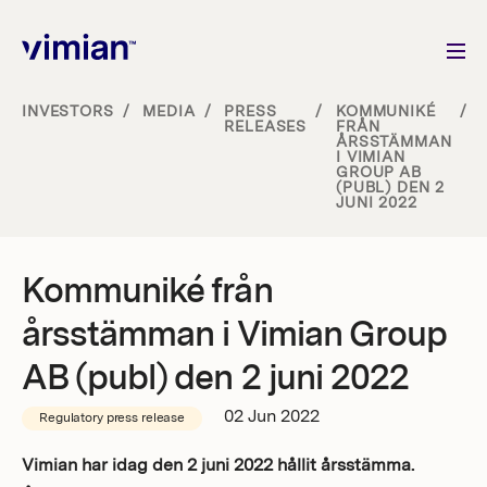
INVESTORS
/
MEDIA
/
PRESS
/
KOMMUNIKÉ
/
RELEASES
FRÅN
ÅRSSTÄMMAN
About us
I VIMIAN
GROUP AB
(PUBL) DEN 2
JUNI 2022
How we grow
Sustainability
Kommuniké från
årsstämman i Vimian Group
Jobs
AB (publ) den 2 juni 2022
02 Jun 2022
Regulatory press release
Newsroom
Vimian har idag den 2 juni 2022 hållit årsstämma.