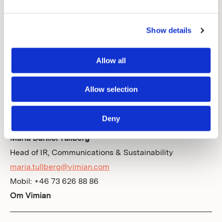
nyemission av aktier till ett antal som sammanlagt inte
överstiger 20 procent av totalt antal utestående aktier
Show details
i bolaget efter utnyttjande av bemyndigandet. Sådant
emissionsbeslut ska kunna fattas med eller utan
Allow all
bestämmelse om apport eller kvittning eller andra
villkor.
Allow selection
För ytterligare information, vänligen kontakta:
Deny
Maria Dahllöf Tullberg
Head of IR, Communications & Sustainability
maria.tullberg@vimian.com
Mobil: +46 73 626 88 86
Om Vimian